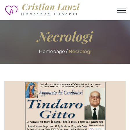
Cristian Lanzi
Onoranze Funebri
Necrologi
Homepage
Necrologi